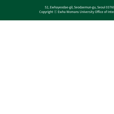
52, Ewhayeodae-gil, Seodaemun-gu, Seoul 0376
Copyright ⓒ Ewha Womans University Office of Interna