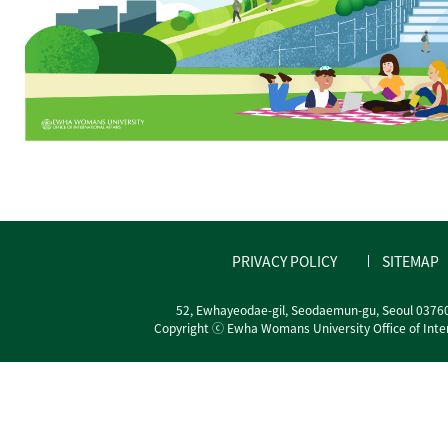
PRIVACY POLICY
SITEMAP
52, Ewhayeodae-gil, Seodaemun-gu, Seoul 0376
Copyright ⓒ Ewha Womans University Office of Interna