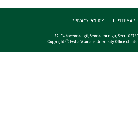
PRIVACY POLICY
SITEMAP
52, Ewhayeodae-gil, Seodaemun-gu, Seoul 0376
Copyright ⓒ Ewha Womans University Office of Interna